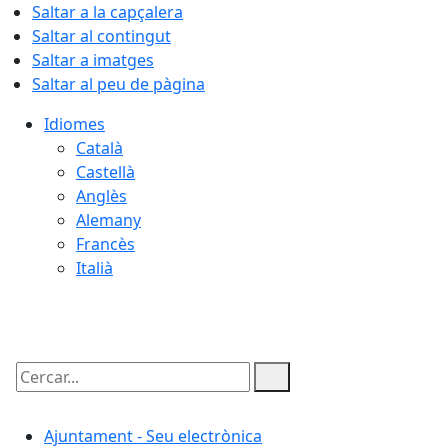
Saltar a la capçalera
Saltar al contingut
Saltar a imatges
Saltar al peu de pàgina
Idiomes
Català
Castellà
Anglès
Alemany
Francès
Italià
09.08.2026 | 10:44
Cercar:
Ajuntament - Seu electrònica