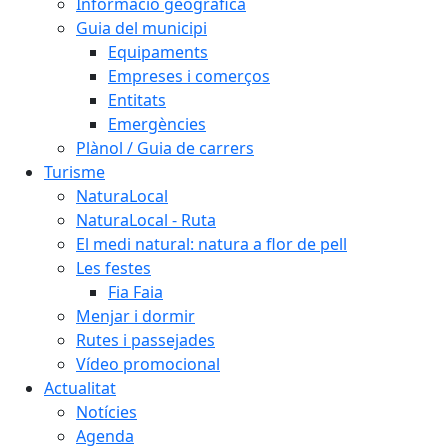
Informació geogràfica
Guia del municipi
Equipaments
Empreses i comerços
Entitats
Emergències
Plànol / Guia de carrers
Turisme
NaturaLocal
NaturaLocal - Ruta
El medi natural: natura a flor de pell
Les festes
Fia Faia
Menjar i dormir
Rutes i passejades
Vídeo promocional
Actualitat
Notícies
Agenda