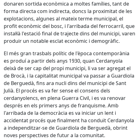
donaren sortida econòmica a moltes famílies, tant de
forma directa com indirecta, doncs la proximitat de les
explotacions, algunes al mateix terme municipal, el
profit econòmic del bosc, i l'arribada del ferrocarril, que
instal·là l'estació final de trajecte dins del municipi, varen
produir un notable esclat econòmic i demogràfic.
El més gran trasbals polític de l'època contemporània
es produí a partir dels anys 1930, quan Cerdanyola
deixà de ser cap del propi municipi, li va ser agregat el
de Brocà, i la capitalitat municipal va passar a Guardiola
de Berguedà, fins ara nucli dins del municipi de Sant
Julià. El procés es va fer sense el consens dels
cerdanyolencs, en plena Guerra Civil, i es va renovar
després en els primers anys de franquisme. Amb
l'arribada de la democràcia es va iniciar un lent i
accidentat procés que finalment ha conduït Cerdanyola
a independitzar-se de Guardiola de Berguedà, obrint
noves perspectives de futur a la comunitat.