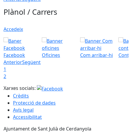
Plànol / Carrers
Accedeix
Facebook
Oficines
Com arribar-hi
Conta
Anterior
Següent
1
2
Xarxes socials:
Crèdits
Protecció de dades
Avís legal
Accessibilitat
Ajuntament de Sant Julià de Cerdanyola