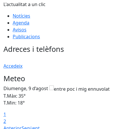
L'actualitat a un clic
Notícies
Agenda
Avisos
Publicacions
Adreces i telèfons
Accedeix
Meteo
Diumenge, 9 d’agost
D
T.Màx: 35°
T
T.Min: 18°
T
1
T
2
Anterior
Següent