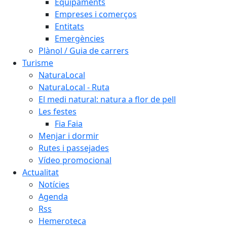
Equipaments
Empreses i comerços
Entitats
Emergències
Plànol / Guia de carrers
Turisme
NaturaLocal
NaturaLocal - Ruta
El medi natural: natura a flor de pell
Les festes
Fia Faia
Menjar i dormir
Rutes i passejades
Vídeo promocional
Actualitat
Notícies
Agenda
Rss
Hemeroteca