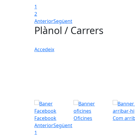
1
2
Anterior
Següent
Plànol / Carrers
Accedeix
Facebook
Oficines
Com arrib
Anterior
Següent
1