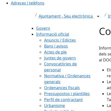
Adreces i telèfons
Ajuntament - Seu electrònica
I
Co
Govern
Informació oficial
Anuncis / Edictes
Bans i avisos
Inform
Actes de ple
dels s
Juntes de govern
al DOG
Convocatòries de
personal
El
Normativa / Ordenances
re
generals
Le
Ordenances fiscals
ad
Pressupostos i plantilles
Le
Perfil de contractant
Ta
Urbanisme
La