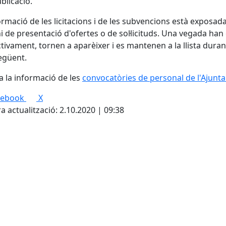
blicació.
ormació de les licitacions i de les subvencions està exposada 
i de presentació d'ofertes o de sol·licituds. Una vegada han 
tivament, tornen a aparèixer i es mantenen a la llista durant
egüent.
a la informació de les
convocatòries de personal de l'Ajunt
cebook
X
a actualització: 2.10.2020 | 09:38