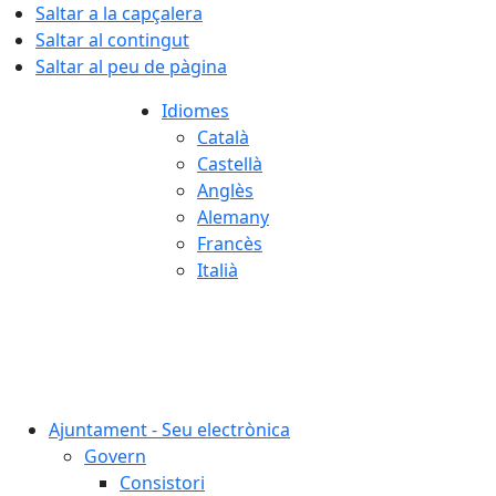
Saltar a la capçalera
Saltar al contingut
Saltar al peu de pàgina
Idiomes
Català
Castellà
Anglès
Alemany
Francès
Italià
06.08.2026 | 00:17
Ajuntament - Seu electrònica
Govern
Consistori