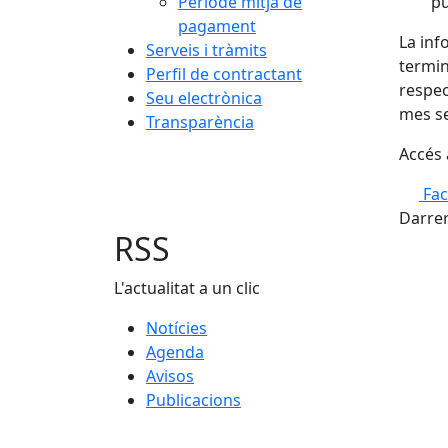
Període mitjà de
pu
pagament
La inf
Serveis i tràmits
termin
Perfil de contractant
respec
Seu electrònica
mes s
Transparència
Accés 
Fa
Darrer
RSS
L'actualitat a un clic
Notícies
Agenda
Avisos
Publicacions