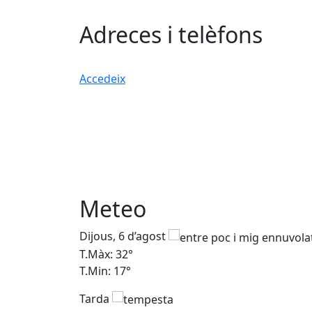
Adreces i telèfons
Accedeix
Meteo
Dijous, 6 d’agost
T.Màx: 32°
T.Min: 17°
Tarda