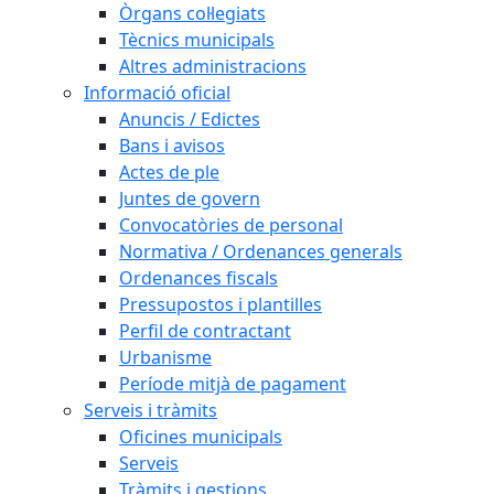
Òrgans col·legiats
Tècnics municipals
Altres administracions
Informació oficial
Anuncis / Edictes
Bans i avisos
Actes de ple
Juntes de govern
Convocatòries de personal
Normativa / Ordenances generals
Ordenances fiscals
Pressupostos i plantilles
Perfil de contractant
Urbanisme
Període mitjà de pagament
Serveis i tràmits
Oficines municipals
Serveis
Tràmits i gestions