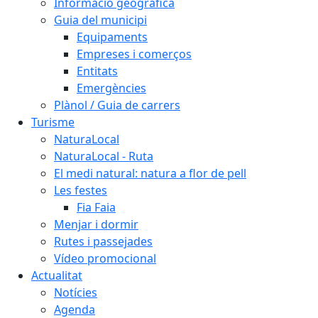
Informació geogràfica
Guia del municipi
Equipaments
Empreses i comerços
Entitats
Emergències
Plànol / Guia de carrers
Turisme
NaturaLocal
NaturaLocal - Ruta
El medi natural: natura a flor de pell
Les festes
Fia Faia
Menjar i dormir
Rutes i passejades
Vídeo promocional
Actualitat
Notícies
Agenda