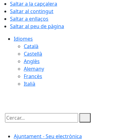
Saltar a la capçalera
Saltar al contingut
Saltar a enllaços
Saltar al peu de pàgina
Idiomes
Català
Castellà
Anglès
Alemany
Francès
Italià
06.08.2026 | 16:51
Cercar:
Ajuntament - Seu electrònica