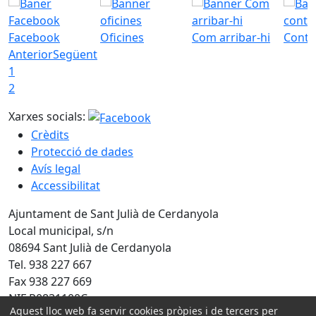
Facebook
Oficines
Com arribar-hi
Conta
Anterior
Següent
1
2
Xarxes socials:
Crèdits
Protecció de dades
Avís legal
Accessibilitat
Ajuntament de Sant Julià de Cerdanyola
Local municipal, s/n
08694 Sant Julià de Cerdanyola
Tel. 938 227 667
Fax 938 227 669
NIF P0831100C
Aquest lloc web fa servir cookies pròpies i de tercers per