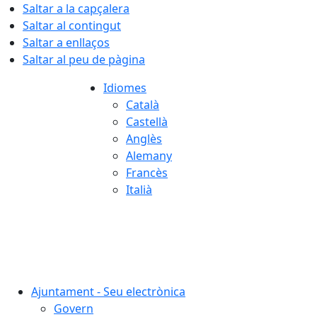
Saltar a la capçalera
Saltar al contingut
Saltar a enllaços
Saltar al peu de pàgina
Idiomes
Català
Castellà
Anglès
Alemany
Francès
Italià
07.08.2026 | 00:24
Ajuntament - Seu electrònica
Govern