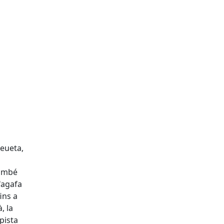
reueta,
també
'agafa
ins a
, la
pista