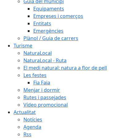
Guia del municipi
Equipaments
Empreses i comerços
Entitats
Emergències
Plànol / Guia de carrers
Turisme
NaturaLocal
NaturaLocal - Ruta
El medi natural: natura a flor de pell
Les festes
Fia Faia
Menjar i dormir
Rutes i passejades
Vídeo promocional
Actualitat
Notícies
Agenda
Rss