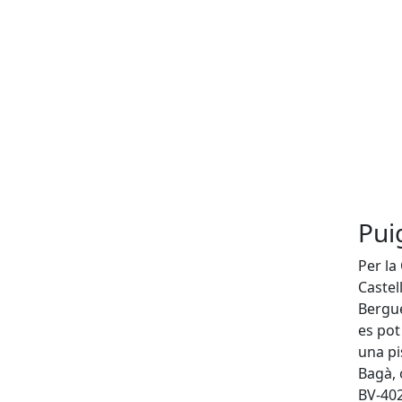
Pui
Per la
Castel
Bergue
es pot
una pi
Bagà, 
BV-402