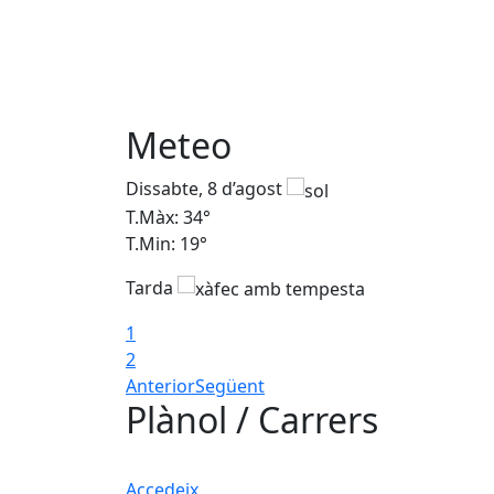
Meteo
Dissabte, 8 d’agost
T.Màx: 34°
T.Min: 19°
Tarda
1
2
Anterior
Següent
Plànol / Carrers
Accedeix