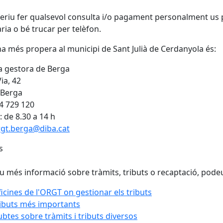
feriu fer qualsevol consulta i/o pagament personalment us 
aria o bé trucar per telèfon.
ina més propera al municipi de Sant Julià de Cerdanyola és:
a gestora de Berga
ia, 42
 Berga
34 729 120
: de 8.30 a 14 h
rgt.berga@diba.cat
s
eu més informació sobre tràmits, tributs o recaptació, pode
icines de l'ORGT on gestionar els tributs
ibuts més importants
btes sobre tràmits i tributs diversos