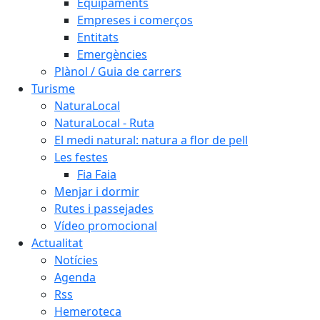
Equipaments
Empreses i comerços
Entitats
Emergències
Plànol / Guia de carrers
Turisme
NaturaLocal
NaturaLocal - Ruta
El medi natural: natura a flor de pell
Les festes
Fia Faia
Menjar i dormir
Rutes i passejades
Vídeo promocional
Actualitat
Notícies
Agenda
Rss
Hemeroteca