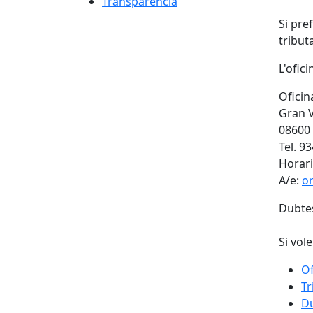
Transparència
Si pre
tribut
L'ofic
Oficin
Gran V
08600
Tel. 9
Horari
A/e:
o
Dubte
Si vol
Of
Tr
Du