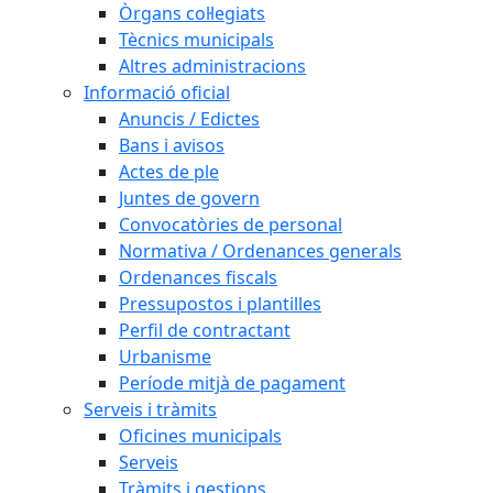
Òrgans col·legiats
Tècnics municipals
Altres administracions
Informació oficial
Anuncis / Edictes
Bans i avisos
Actes de ple
Juntes de govern
Convocatòries de personal
Normativa / Ordenances generals
Ordenances fiscals
Pressupostos i plantilles
Perfil de contractant
Urbanisme
Període mitjà de pagament
Serveis i tràmits
Oficines municipals
Serveis
Tràmits i gestions