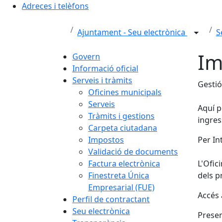
Adreces i telèfons
Ajuntament - Seu electrònica
S
Im
Govern
Informació oficial
Serveis i tràmits
Gestió
Oficines municipals
Serveis
Aquí p
Tràmits i gestions
ingres
Carpeta ciutadana
Impostos
Per In
Validació de documents
Factura electrònica
L'Ofic
Finestreta Única
dels p
Empresarial (FUE)
Accés a
Perfil de contractant
Seu electrònica
Presen