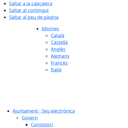
Saltar a la capçalera
Saltar al contingut
Saltar al peu de pàgina
Idiomes
Català
Castellà
Anglès
Alemany
Francès
Italià
07.08.2026 | 19:29
Ajuntament - Seu electrònica
Govern
Consistori