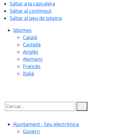
Saltar a la capçalera
Saltar al contingut
Saltar al peu de pàgina
Idiomes
Català
Castellà
Anglès
Alemany
Francès
Italià
08.08.2026 | 23:14
Cercar:
Ajuntament - Seu electrònica
Govern