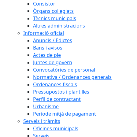
Consistori
Òrgans col·legiats
Tècnics municipals
Altres administracions
Informació oficial
Anuncis / Edictes
Bans i avisos
Actes de ple
Juntes de govern
Convocatòries de personal
Normativa / Ordenances generals
Ordenances fiscals
Pressupostos i plantilles
Perfil de contractant
Urbanisme
Període mitjà de pagament
Serveis i tràmits
Oficines municipals
Serveis