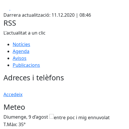
Facebook
X
Darrera actualització: 11.12.2020 | 08:46
RSS
L'actualitat a un clic
Notícies
Agenda
Avisos
Publicacions
Adreces i telèfons
Accedeix
Meteo
Diumenge, 9 d’agost
D
T.Màx: 35°
T