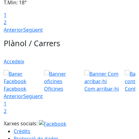
T.Min: 18°
T
1
T
2
Anterior
Següent
Plànol / Carrers
Accedeix
Facebook
Oficines
Com arribar-hi
Conta
Anterior
Següent
1
2
Xarxes socials:
Crèdits
Protecció de dades