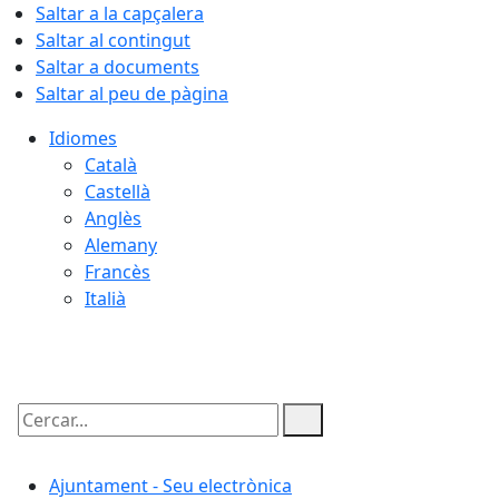
Saltar a la capçalera
Saltar al contingut
Saltar a documents
Saltar al peu de pàgina
Idiomes
Català
Castellà
Anglès
Alemany
Francès
Italià
10.08.2026 | 07:53
Cercar:
Ajuntament - Seu electrònica