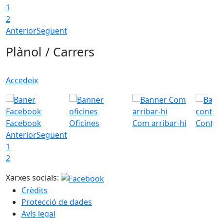
1
2
Anterior
Següent
Plànol / Carrers
Accedeix
Facebook
Oficines
Com arribar-hi
Conta
Anterior
Següent
1
2
Xarxes socials:
Crèdits
Protecció de dades
Avís legal