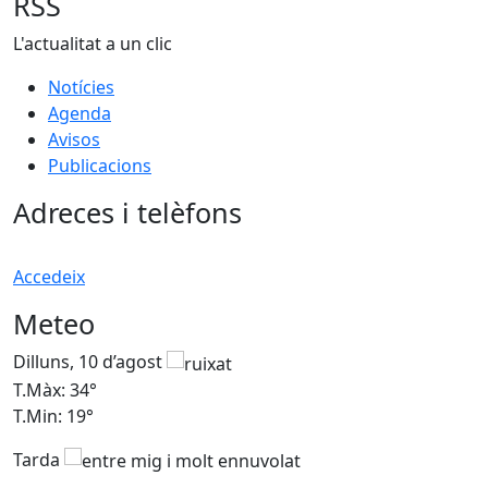
RSS
L'actualitat a un clic
Notícies
Agenda
Avisos
Publicacions
Adreces i telèfons
Accedeix
Meteo
Dilluns, 10 d’agost
D
T.Màx: 34°
T
T.Min: 19°
T
Tarda
T