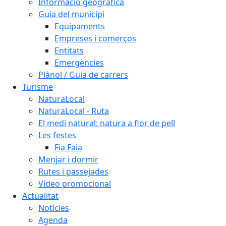
Informació geogràfica
Guia del municipi
Equipaments
Empreses i comerços
Entitats
Emergències
Plànol / Guia de carrers
Turisme
NaturaLocal
NaturaLocal - Ruta
El medi natural: natura a flor de pell
Les festes
Fia Faia
Menjar i dormir
Rutes i passejades
Vídeo promocional
Actualitat
Notícies
Agenda