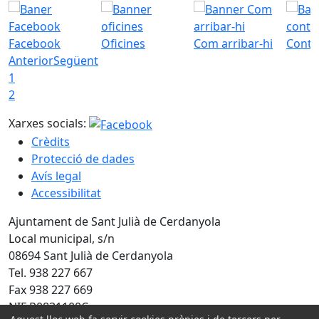
Facebook
Oficines
Com arribar-hi
Conta
Anterior
Següent
1
2
Xarxes socials:
Crèdits
Protecció de dades
Avís legal
Accessibilitat
Ajuntament de Sant Julià de Cerdanyola
Local municipal, s/n
08694 Sant Julià de Cerdanyola
Tel. 938 227 667
Fax 938 227 669
NIF P0831100C