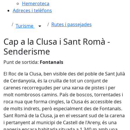
Hemeroteca
Adreces i telèfons
Rutes i passejades
Turisme
Cap a la Clusa i Sant Romà -
Senderisme
Punt de sortida:
Fontanals
El Roc de la Clusa, ben visible des del poble de Sant Julià
de Cerdanyola, és la cruïlla de tot un conjunt de
carenes recorregudes per una xarxa de pistes i per
molt nombrosos camins. País de boscos, torrentades i
roca nua que forma cingles, la Clusa és accessible des
de molts indrets, però especialment des de Fontanals.
Sant Romà de la Clusa, ja en el vessant sud de la carena
i pertanyent al municipi de Castell de l'Areny, és una
pagesia encara habitada situada a 1.340 m amb una