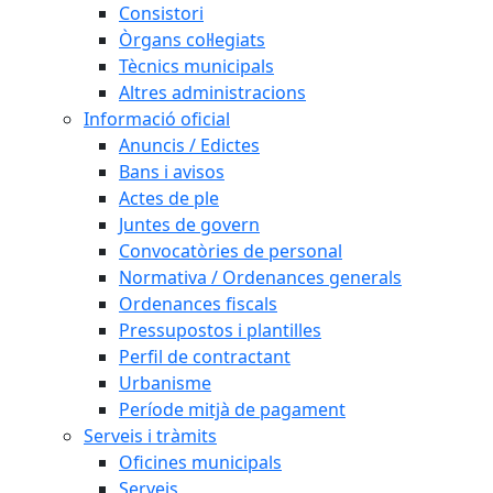
Consistori
Òrgans col·legiats
Tècnics municipals
Altres administracions
Informació oficial
Anuncis / Edictes
Bans i avisos
Actes de ple
Juntes de govern
Convocatòries de personal
Normativa / Ordenances generals
Ordenances fiscals
Pressupostos i plantilles
Perfil de contractant
Urbanisme
Període mitjà de pagament
Serveis i tràmits
Oficines municipals
Serveis