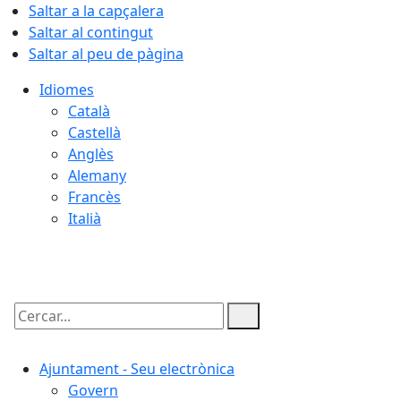
Saltar a la capçalera
Saltar al contingut
Saltar al peu de pàgina
Idiomes
Català
Castellà
Anglès
Alemany
Francès
Italià
08.08.2026 | 09:13
Cercar:
Ajuntament - Seu electrònica
Govern