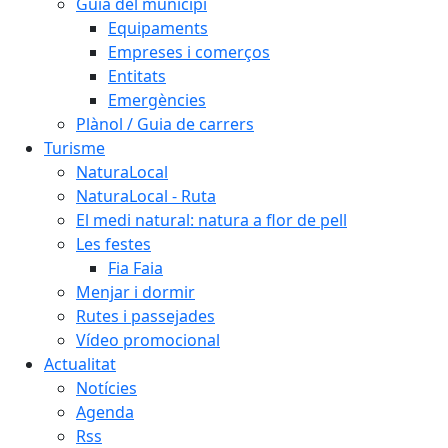
Guia del municipi
Equipaments
Empreses i comerços
Entitats
Emergències
Plànol / Guia de carrers
Turisme
NaturaLocal
NaturaLocal - Ruta
El medi natural: natura a flor de pell
Les festes
Fia Faia
Menjar i dormir
Rutes i passejades
Vídeo promocional
Actualitat
Notícies
Agenda
Rss