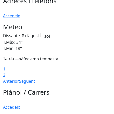
Adreces i telèfons
Accedeix
Meteo
Dissabte, 8 d’agost
D
T.Màx: 34°
T
T.Min: 19°
T
Tarda
T
1
2
Anterior
Següent
Plànol / Carrers
Accedeix