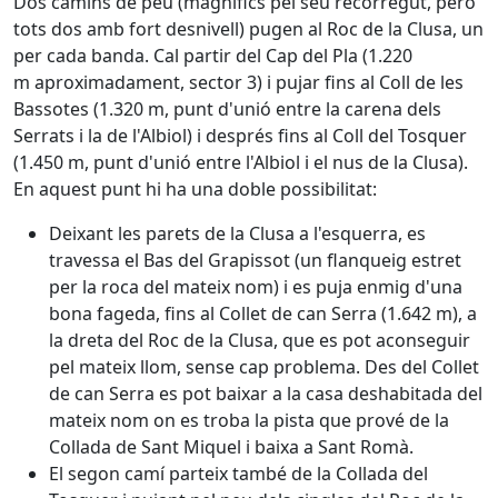
Dos camins de peu (magnífics pel seu recorregut, però
tots dos amb fort desnivell) pugen al Roc de la Clusa, un
per cada banda. Cal partir del Cap del Pla (1.220
m aproximadament, sector 3) i pujar fins al Coll de les
Bassotes (1.320 m, punt d'unió entre la carena dels
Serrats i la de l'Albiol) i després fins al Coll del Tosquer
(1.450 m, punt d'unió entre l'Albiol i el nus de la Clusa).
En aquest punt hi ha una doble possibilitat:
Deixant les parets de la Clusa a l'esquerra, es
travessa el Bas del Grapissot (un flanqueig estret
per la roca del mateix nom) i es puja enmig d'una
bona fageda, fins al Collet de can Serra (1.642 m), a
la dreta del Roc de la Clusa, que es pot aconseguir
pel mateix llom, sense cap problema. Des del Collet
de can Serra es pot baixar a la casa deshabitada del
mateix nom on es troba la pista que prové de la
Collada de Sant Miquel i baixa a Sant Romà.
El segon camí parteix també de la Collada del