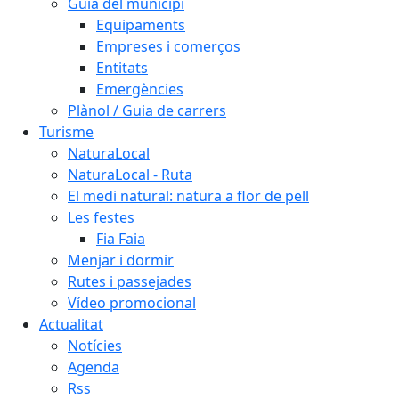
Guia del municipi
Equipaments
Empreses i comerços
Entitats
Emergències
Plànol / Guia de carrers
Turisme
NaturaLocal
NaturaLocal - Ruta
El medi natural: natura a flor de pell
Les festes
Fia Faia
Menjar i dormir
Rutes i passejades
Vídeo promocional
Actualitat
Notícies
Agenda
Rss