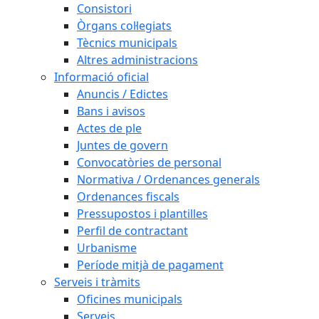
Consistori
Òrgans col·legiats
Tècnics municipals
Altres administracions
Informació oficial
Anuncis / Edictes
Bans i avisos
Actes de ple
Juntes de govern
Convocatòries de personal
Normativa / Ordenances generals
Ordenances fiscals
Pressupostos i plantilles
Perfil de contractant
Urbanisme
Període mitjà de pagament
Serveis i tràmits
Oficines municipals
Serveis