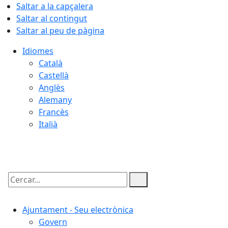
Saltar a la capçalera
Saltar al contingut
Saltar al peu de pàgina
Idiomes
Català
Castellà
Anglès
Alemany
Francès
Italià
08.08.2026 | 13:54
Cercar:
Ajuntament - Seu electrònica
Govern