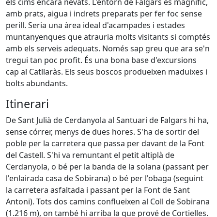
els cims encara nevats. L'entorn de Falgars és magnífic,
amb prats, aigua i indrets preparats per fer foc sense
perill. Seria una àrea ideal d'acampades i estades
muntanyenques que atrauria molts visitants si comptés
amb els serveis adequats. Només sap greu que ara se'n
tregui tan poc profit. És una bona base d'excursions
cap al Catllaràs. Els seus boscos produeixen maduixes i
bolts abundants.
Itinerari
De Sant Julià de Cerdanyola al Santuari de Falgars hi ha,
sense córrer, menys de dues hores. S'ha de sortir del
poble per la carretera que passa per davant de la Font
del Castell. S'hi va remuntant el petit altiplà de
Cerdanyola, o bé per la banda de la solana (passant per
l'enlairada casa de Sobirana) o bé per l'obaga (seguint
la carretera asfaltada i passant per la Font de Sant
Antoni). Tots dos camins conflueixen al Coll de Sobirana
(1.216 m), on també hi arriba la que prové de Cortielles.