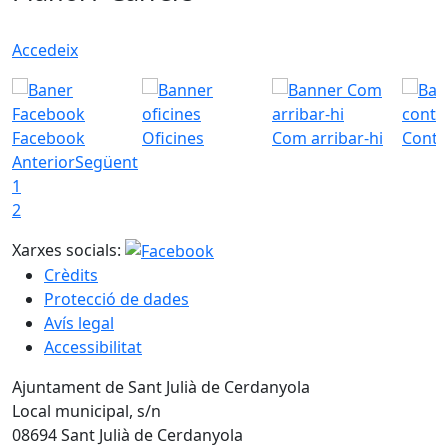
Accedeix
Facebook
Oficines
Com arribar-hi
Conta
Anterior
Següent
1
2
Xarxes socials:
Crèdits
Protecció de dades
Avís legal
Accessibilitat
Ajuntament de Sant Julià de Cerdanyola
Local municipal, s/n
08694 Sant Julià de Cerdanyola