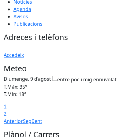
Notícies
Agenda
Avisos
Publicacions
Adreces i telèfons
Accedeix
Meteo
Diumenge, 9 d’agost
D
T.Màx: 35°
T
T.Min: 18°
T
1
T
2
Anterior
Següent
Plànol / Carrers