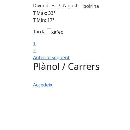
Divendres, 7 d’agost
T.Màx: 33°
T.Min: 17°
Tarda
1
2
Anterior
Següent
Plànol / Carrers
Accedeix