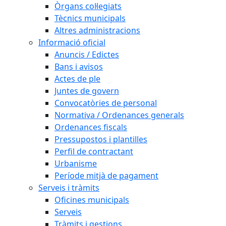
Òrgans col·legiats
Tècnics municipals
Altres administracions
Informació oficial
Anuncis / Edictes
Bans i avisos
Actes de ple
Juntes de govern
Convocatòries de personal
Normativa / Ordenances generals
Ordenances fiscals
Pressupostos i plantilles
Perfil de contractant
Urbanisme
Període mitjà de pagament
Serveis i tràmits
Oficines municipals
Serveis
Tràmits i gestions