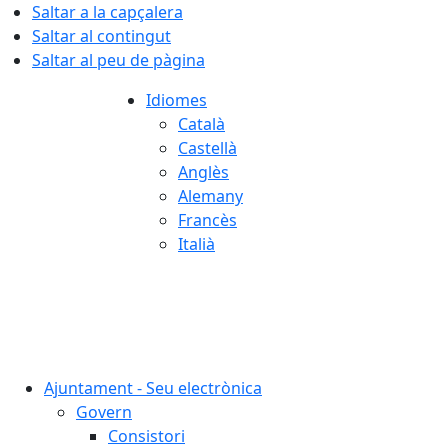
Saltar a la capçalera
Saltar al contingut
Saltar al peu de pàgina
Idiomes
Català
Castellà
Anglès
Alemany
Francès
Italià
07.08.2026 | 13:05
Ajuntament - Seu electrònica
Govern
Consistori