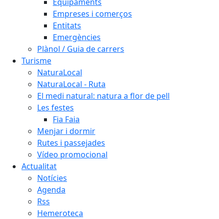
Equipaments
Empreses i comerços
Entitats
Emergències
Plànol / Guia de carrers
Turisme
NaturaLocal
NaturaLocal - Ruta
El medi natural: natura a flor de pell
Les festes
Fia Faia
Menjar i dormir
Rutes i passejades
Vídeo promocional
Actualitat
Notícies
Agenda
Rss
Hemeroteca