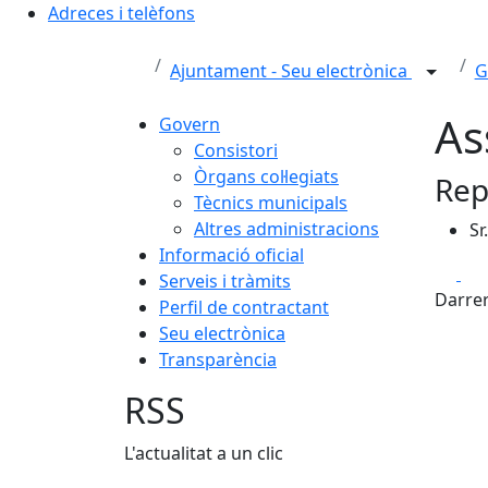
Adreces i telèfons
Ajuntament - Seu electrònica
G
As
Govern
Consistori
Òrgans col·legiats
Rep
Tècnics municipals
Altres administracions
Sr
Informació oficial
Fa
Serveis i tràmits
Darrer
Perfil de contractant
Seu electrònica
Transparència
RSS
L'actualitat a un clic