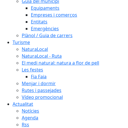
Guia del municipi
Equipaments
Empreses i comerços
Entitats
Emergències
Plànol / Guia de carrers
Turisme
NaturaLocal
NaturaLocal - Ruta
El medi natural: natura a flor de pell
Les festes
Fia Faia
Menjar i dormir
Rutes i passejades
Vídeo promocional
Actualitat
Notícies
Agenda
Rss