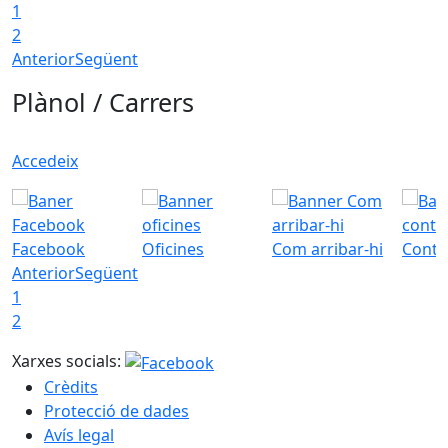
1
2
Anterior
Següent
Plànol / Carrers
Accedeix
Facebook
Oficines
Com arribar-hi
Conta
Anterior
Següent
1
2
Xarxes socials:
Crèdits
Protecció de dades
Avís legal