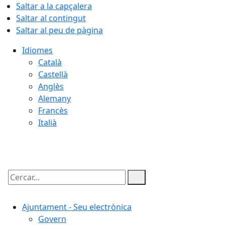
Saltar a la capçalera
Saltar al contingut
Saltar al peu de pàgina
Idiomes
Català
Castellà
Anglès
Alemany
Francès
Italià
06.08.2026 | 22:29
Cercar:
Ajuntament - Seu electrònica
Govern