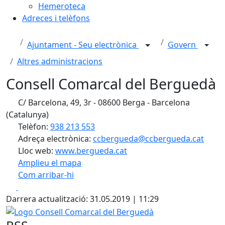
Hemeroteca
Adreces i telèfons
Ajuntament - Seu electrònica
Govern
Altres administracions
Consell Comarcal del Berguedà
C/ Barcelona, 49, 3r - 08600 Berga - Barcelona
(Catalunya)
Telèfon:
938 213 553
Adreça electrònica:
ccbergueda@ccbergueda.cat
Lloc web:
www.bergueda.cat
Amplieu el mapa
Com arribar-hi
Leaflet
| ©
OpenStreetMap
contributors
Facebook
X
+
Darrera actualització: 31.05.2019 | 11:29
−
Logo Consell Comarcal del Berguedà