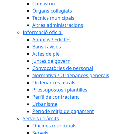
Consistori
Òrgans col·legiats
Tècnics municipals
Altres administracions
Informació oficial
Anuncis / Edictes
Bans i avisos
Actes de ple
Juntes de govern
Convocatòries de personal
Normativa / Ordenances generals
Ordenances fiscals
Pressupostos i plantilles
Perfil de contractant
Urbanisme
Període mitjà de pagament
Serveis i tràmits
Oficines municipals
Serveis