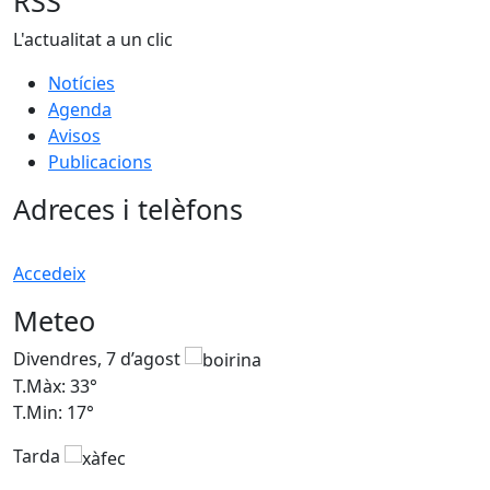
RSS
L'actualitat a un clic
Notícies
Agenda
Avisos
Publicacions
Adreces i telèfons
Accedeix
Meteo
Divendres, 7 d’agost
D
T.Màx: 33°
T
T.Min: 17°
T
Tarda
T