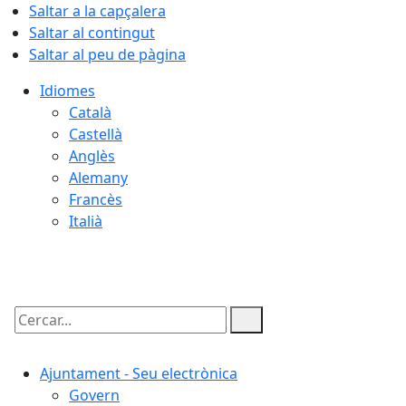
Saltar a la capçalera
Saltar al contingut
Saltar al peu de pàgina
Idiomes
Català
Castellà
Anglès
Alemany
Francès
Italià
07.08.2026 | 09:28
Cercar:
Ajuntament - Seu electrònica
Govern