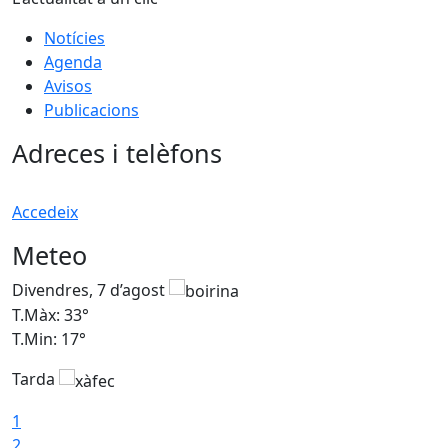
Notícies
Agenda
Avisos
Publicacions
Adreces i telèfons
Accedeix
Meteo
Divendres, 7 d’agost
D
T.Màx: 33°
T
T.Min: 17°
T
Tarda
T
1
2