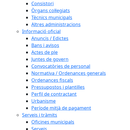
Consistori
Òrgans col·legiats
Tècnics municipals
Altres administracions
Informació oficial
Anuncis / Edictes
Bans i avisos
Actes de ple
Juntes de govern
Convocatòries de personal
Normativa / Ordenances generals
Ordenances fiscals
Pressupostos i plantilles
Perfil de contractant
Urbanisme
Període mitjà de pagament
Serveis i tràmits
Oficines municipals
Serveis