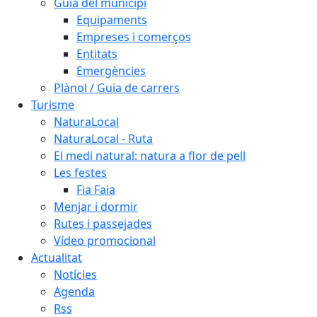
Guia del municipi
Equipaments
Empreses i comerços
Entitats
Emergències
Plànol / Guia de carrers
Turisme
NaturaLocal
NaturaLocal - Ruta
El medi natural: natura a flor de pell
Les festes
Fia Faia
Menjar i dormir
Rutes i passejades
Vídeo promocional
Actualitat
Notícies
Agenda
Rss