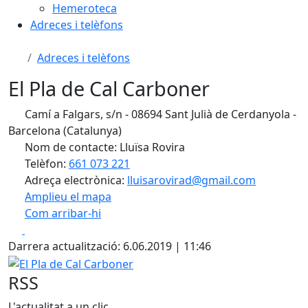
Hemeroteca
Adreces i telèfons
Adreces i telèfons
El Pla de Cal Carboner
Camí a Falgars, s/n - 08694 Sant Julià de Cerdanyola -
Barcelona (Catalunya)
Nom de contacte: Lluïsa Rovira
Telèfon:
661 073 221
Adreça electrònica:
lluisarovirad@gmail.com
Amplieu el mapa
Com arribar-hi
Leaflet
| ©
OpenStreetMap
contributors
Facebook
X
+
Darrera actualització: 6.06.2019 | 11:46
−
El Pla de Cal Carboner
RSS
L'actualitat a un clic