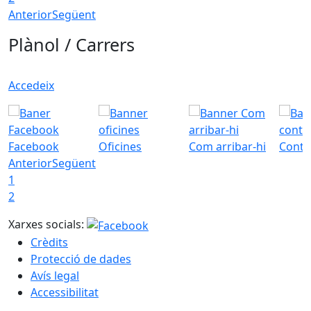
Anterior
Següent
Plànol / Carrers
Accedeix
Facebook
Oficines
Com arribar-hi
Conta
Anterior
Següent
1
2
Xarxes socials:
Crèdits
Protecció de dades
Avís legal
Accessibilitat