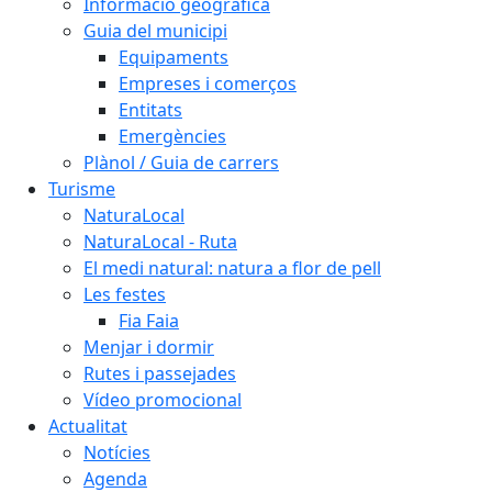
Informació geogràfica
Guia del municipi
Equipaments
Empreses i comerços
Entitats
Emergències
Plànol / Guia de carrers
Turisme
NaturaLocal
NaturaLocal - Ruta
El medi natural: natura a flor de pell
Les festes
Fia Faia
Menjar i dormir
Rutes i passejades
Vídeo promocional
Actualitat
Notícies
Agenda