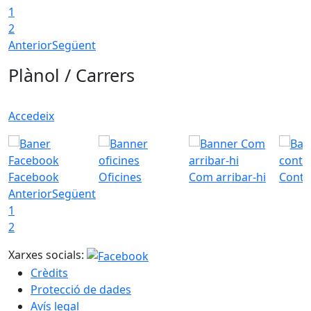
1
2
Anterior
Següent
Plànol / Carrers
Accedeix
Facebook
Oficines
Com arribar-hi
Conta
Anterior
Següent
1
2
Xarxes socials:
Crèdits
Protecció de dades
Avís legal