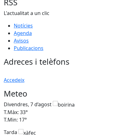
RSS
L'actualitat a un clic
Notícies
Agenda
Avisos
Publicacions
Adreces i telèfons
Accedeix
Meteo
Divendres, 7 d’agost
D
T.Màx: 33°
T
T.Min: 17°
T
Tarda
T