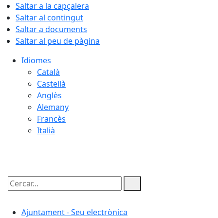
Saltar a la capçalera
Saltar al contingut
Saltar a documents
Saltar al peu de pàgina
Idiomes
Català
Castellà
Anglès
Alemany
Francès
Italià
07.08.2026 | 12:33
Cercar:
Ajuntament - Seu electrònica