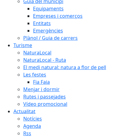
Guia del municipi
Equipaments
Empreses i comerços
Entitats
Emergències
Plànol / Guia de carrers
Turisme
NaturaLocal
NaturaLocal - Ruta
El medi natural: natura a flor de pell
Les festes
Fia Faia
Menjar i dormir
Rutes i passejades
Vídeo promocional
Actualitat
Notícies
Agenda
Rss