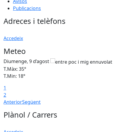
Avisos
Publicacions
Adreces i telèfons
Accedeix
Meteo
Diumenge, 9 d’agost
D
T.Màx: 35°
T
T.Min: 18°
T
1
T
2
Anterior
Següent
Plànol / Carrers
Accedeix