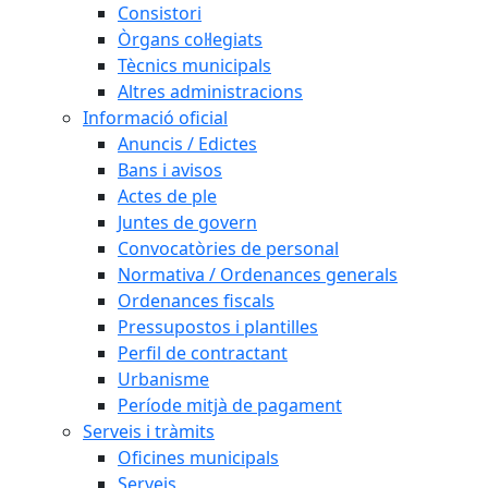
Consistori
Òrgans col·legiats
Tècnics municipals
Altres administracions
Informació oficial
Anuncis / Edictes
Bans i avisos
Actes de ple
Juntes de govern
Convocatòries de personal
Normativa / Ordenances generals
Ordenances fiscals
Pressupostos i plantilles
Perfil de contractant
Urbanisme
Període mitjà de pagament
Serveis i tràmits
Oficines municipals
Serveis