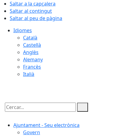
Saltar a la capçalera
Saltar al contingut
Saltar al peu de pàgina
Idiomes
Català
Castellà
Anglès
Alemany
Francès
Italià
08.08.2026 | 13:22
Cercar:
Ajuntament - Seu electrònica
Govern