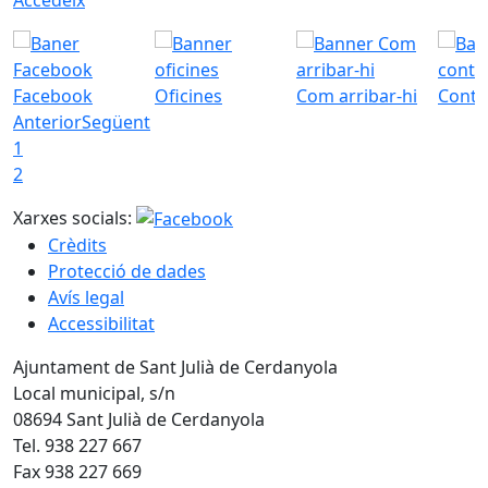
Facebook
Oficines
Com arribar-hi
Conta
Anterior
Següent
1
2
Xarxes socials:
Crèdits
Protecció de dades
Avís legal
Accessibilitat
Ajuntament de Sant Julià de Cerdanyola
Local municipal, s/n
08694 Sant Julià de Cerdanyola
Tel. 938 227 667
Fax 938 227 669