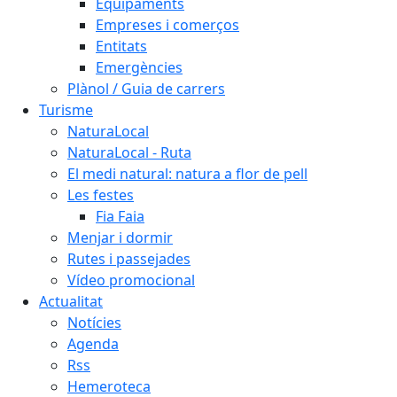
Equipaments
Empreses i comerços
Entitats
Emergències
Plànol / Guia de carrers
Turisme
NaturaLocal
NaturaLocal - Ruta
El medi natural: natura a flor de pell
Les festes
Fia Faia
Menjar i dormir
Rutes i passejades
Vídeo promocional
Actualitat
Notícies
Agenda
Rss
Hemeroteca