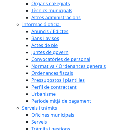
Òrgans col·legiats
Tècnics municipals
Altres administracions
Informació oficial
Anuncis / Edictes
Bans i avisos
Actes de ple
Juntes de govern
Convocatòries de personal
Normativa / Ordenances generals
Ordenances fiscals
Pressupostos i plantilles
Perfil de contractant
Urbanisme
Període mitjà de pagament
Serveis i tràmits
Oficines municipals
Serveis
Tràmits i gestions