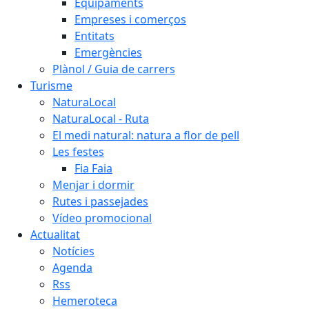
Equipaments
Empreses i comerços
Entitats
Emergències
Plànol / Guia de carrers
Turisme
NaturaLocal
NaturaLocal - Ruta
El medi natural: natura a flor de pell
Les festes
Fia Faia
Menjar i dormir
Rutes i passejades
Vídeo promocional
Actualitat
Notícies
Agenda
Rss
Hemeroteca