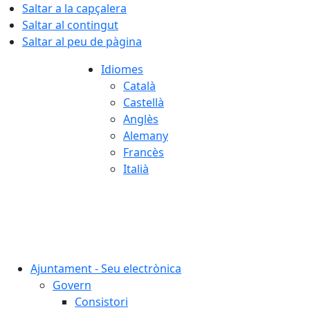
Saltar a la capçalera
Saltar al contingut
Saltar al peu de pàgina
Idiomes
Català
Castellà
Anglès
Alemany
Francès
Italià
06.08.2026 | 00:08
Ajuntament - Seu electrònica
Govern
Consistori