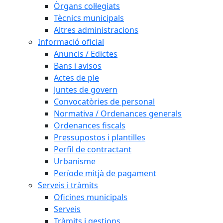
Òrgans col·legiats
Tècnics municipals
Altres administracions
Informació oficial
Anuncis / Edictes
Bans i avisos
Actes de ple
Juntes de govern
Convocatòries de personal
Normativa / Ordenances generals
Ordenances fiscals
Pressupostos i plantilles
Perfil de contractant
Urbanisme
Període mitjà de pagament
Serveis i tràmits
Oficines municipals
Serveis
Tràmits i gestions