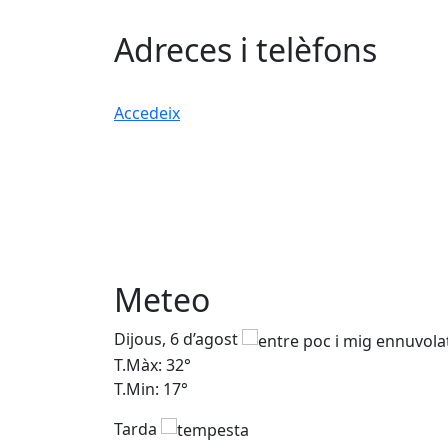
Adreces i telèfons
Accedeix
Meteo
Dijous, 6 d’agost
T.Màx: 32°
T.Min: 17°
Tarda