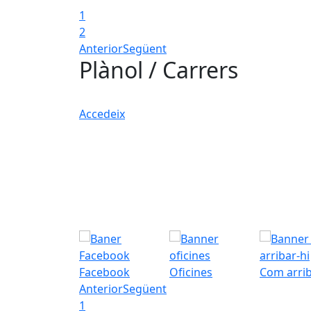
1
2
Anterior
Següent
Plànol / Carrers
Accedeix
Facebook
Oficines
Com arrib
Anterior
Següent
1