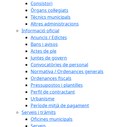
Consistori
Òrgans col·legiats
Tècnics municipals
Altres administracions
Informació oficial
Anuncis / Edictes
Bans i avisos
Actes de ple
Juntes de govern
Convocatòries de personal
Normativa / Ordenances generals
Ordenances fiscals
Pressupostos i plantilles
Perfil de contractant
Urbanisme
Període mitjà de pagament
Serveis i tràmits
Oficines municipals
Serveis