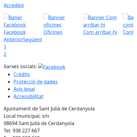
Accedeix
Facebook
Oficines
Com arribar-hi
Conta
Anterior
Següent
1
2
Xarxes socials:
Crèdits
Protecció de dades
Avís legal
Accessibilitat
Ajuntament de Sant Julià de Cerdanyola
Local municipal, s/n
08694 Sant Julià de Cerdanyola
Tel. 938 227 667