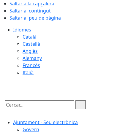
Saltar a la capçalera
Saltar al contingut
Saltar al peu de pàgina
Idiomes
Català
Castellà
Anglès
Alemany
Francès
Italià
08.08.2026 | 06:30
Cercar:
Ajuntament - Seu electrònica
Govern