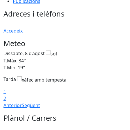
Publicacions
Adreces i telèfons
Accedeix
Meteo
Dissabte, 8 d’agost
D
T.Màx: 34°
T
T.Min: 19°
T
Tarda
T
1
2
Anterior
Següent
Plànol / Carrers