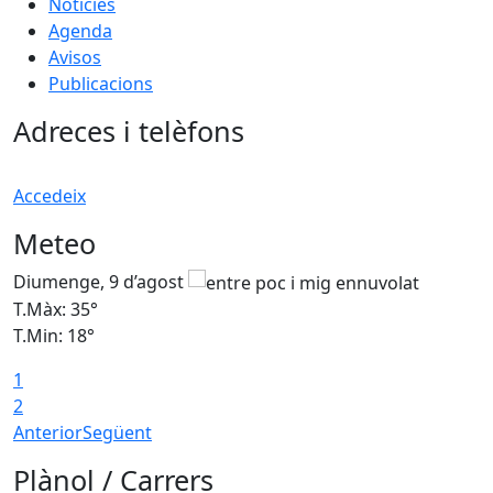
Notícies
Agenda
Avisos
Publicacions
Adreces i telèfons
Accedeix
Meteo
Diumenge, 9 d’agost
D
T.Màx: 35°
T
T.Min: 18°
T
1
T
2
Anterior
Següent
Plànol / Carrers