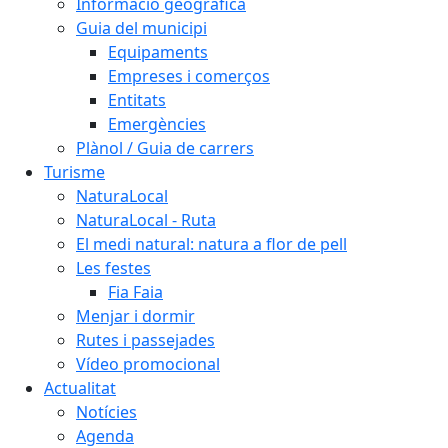
Informació geogràfica
Guia del municipi
Equipaments
Empreses i comerços
Entitats
Emergències
Plànol / Guia de carrers
Turisme
NaturaLocal
NaturaLocal - Ruta
El medi natural: natura a flor de pell
Les festes
Fia Faia
Menjar i dormir
Rutes i passejades
Vídeo promocional
Actualitat
Notícies
Agenda