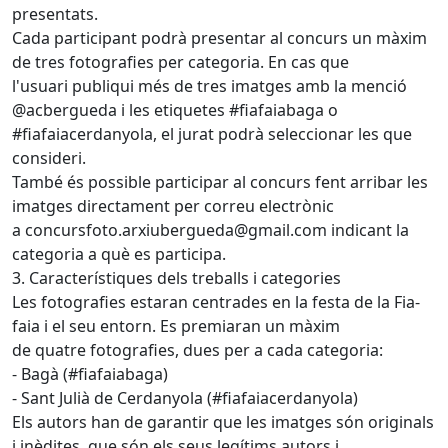
presentats.
Cada participant podrà presentar al concurs un màxim
de tres fotografies per categoria. En cas que
l'usuari publiqui més de tres imatges amb la menció
@acbergueda i les etiquetes #fiafaiabaga o
#fiafaiacerdanyola, el jurat podrà seleccionar les que
consideri.
També és possible participar al concurs fent arribar les
imatges directament per correu electrònic
a concursfoto.arxiubergueda@gmail.com indicant la
categoria a què es participa.
3. Característiques dels treballs i categories
Les fotografies estaran centrades en la festa de la Fia-
faia i el seu entorn. Es premiaran un màxim
de quatre fotografies, dues per a cada categoria:
- Bagà (#fiafaiabaga)
- Sant Julià de Cerdanyola (#fiafaiacerdanyola)
Els autors han de garantir que les imatges són originals
i inèdites, que són els seus legítims autors i