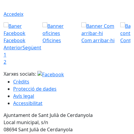
Accedeix
Facebook
Oficines
Com arribar-hi
Conta
Anterior
Següent
1
2
Xarxes socials:
Crèdits
Protecció de dades
Avís legal
Accessibilitat
Ajuntament de Sant Julià de Cerdanyola
Local municipal, s/n
08694 Sant Julià de Cerdanyola